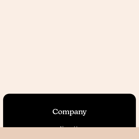
Company
About Us
Our Features