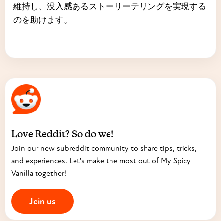
維持し、没入感あるストーリーテリングを実現する
のを助けます。
Love Reddit? So do we!
Join our new subreddit community to share tips, tricks,
and experiences. Let's make the most out of My Spicy
Vanilla together!
Join us