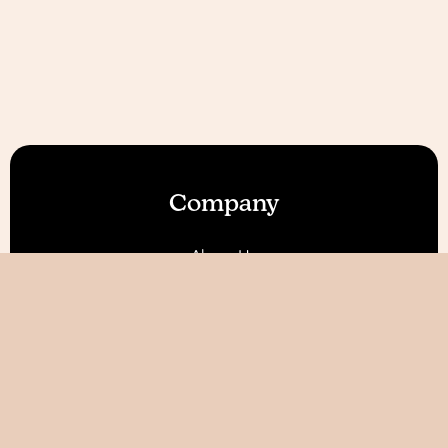
Company
About Us
Our Features
Reviews
Become an Affiliate 💰
Resources