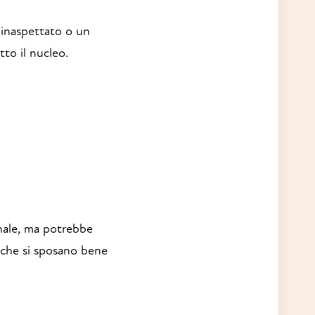
 inaspettato o un
to il nucleo.
inale, ma potrebbe
i che si sposano bene