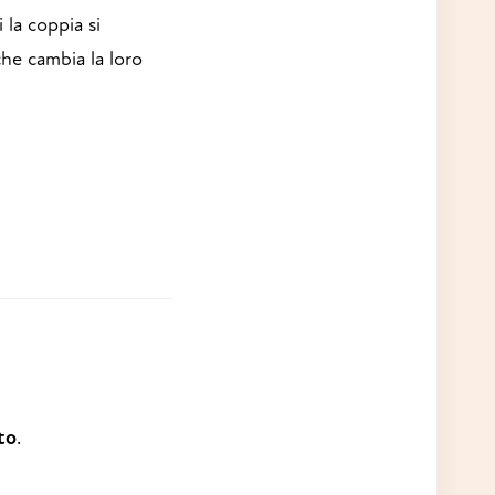
la coppia si
che cambia la loro
to
.