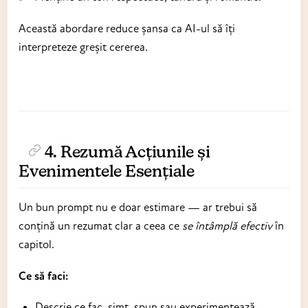
Această abordare reduce șansa ca AI-ul să îți
interpreteze greșit cererea.
4. Rezumă Acțiunile și
Evenimentele Esențiale
Un bun prompt nu e doar estimare — ar trebui să
conțină un rezumat clar a ceea ce
se întâmplă efectiv
în
capitol.
Ce să faci:
Descrie ce fac, simt, spun sau experimentează