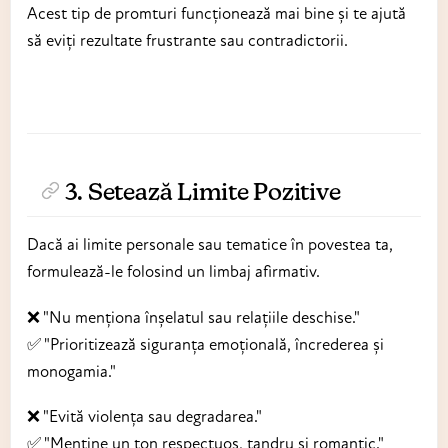
Acest tip de promturi funcționează mai bine și te ajută
să eviți rezultate frustrante sau contradictorii.
3. Setează Limite Pozitive
Dacă ai limite personale sau tematice în povestea ta,
formulează-le folosind un limbaj afirmativ.
❌ "Nu menționa înșelatul sau relațiile deschise."
✅ "Prioritizează siguranța emoțională, încrederea și
monogamia."
❌ "Evită violența sau degradarea."
✅ "Menține un ton respectuos, tandru și romantic."