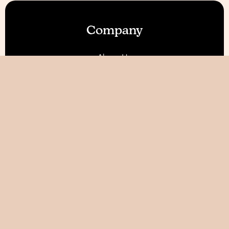
Company
About Us
Our Features
Reviews
Become an Affiliate 💰
Resources
Blog
Help / FAQ
Tutorials
AI World Builder ✨