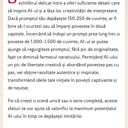
echilibrul delicat între a oferi suficiente detalii care
să inspire AI-ul și a lăsa loc creativității de interpretare.
Dacă promptul tău depășește 150-250 de cuvinte, ar fi
bine să-l scurtezi sau să împarți povestea în două
capitole. Încercând să îndopi un prompt prea lung într-o
poveste de 1.000–1.500 de cuvinte, AI-ul ar putea
ajunge să regurgiteze promptul, fără pic de originalitate,
fapt ce diminuă farmecul narativului. Permițând AI-ului
un pic de libertate creativă și abordând povestea pas cu
pas, vei obține rezultate autentice și inspirate,
transformând ideile tale inițiale în povești captivante și
de neuitat.
Fie că creezi o scenă unică sau o serie completă, aceste
sfaturi te vor ajuta să valorifici la maximum potențialul
AI-ului în timp ce depășești limitările: