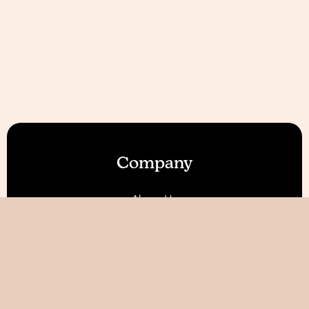
Company
About Us
Our Features
Reviews
Become an Affiliate 💰