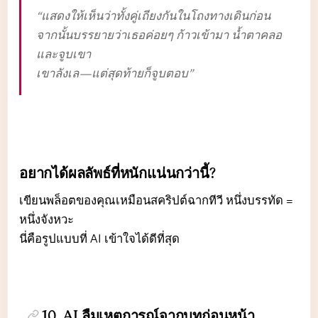
“แสดงให้เห็นว่าทั้งคู่เถียงกันในโถงทางเดินก่อน
จากนั้นบรรยายว่าเธอค่อยๆ ก้าวเข้ามา น้ำตาคลอ
และจูบเขา
เขาลังเล—แต่สุดท้ายก็จูบตอบ”
อยากได้ผลลัพธ์ที่หนักแน่นกว่านี้?
เขียนพล็อตของคุณเหมือนสคริปต์ฉากทีวี หนึ่งบรรทัด =
หนึ่งจังหวะ
นี่คือรูปแบบที่ AI เข้าใจได้ดีที่สุด
10. AI ลืมเหตุการณ์จากบทก่อนหน้า