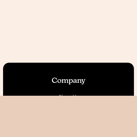
Company
About Us
Our Features
Reviews
Become an Affiliate 💰