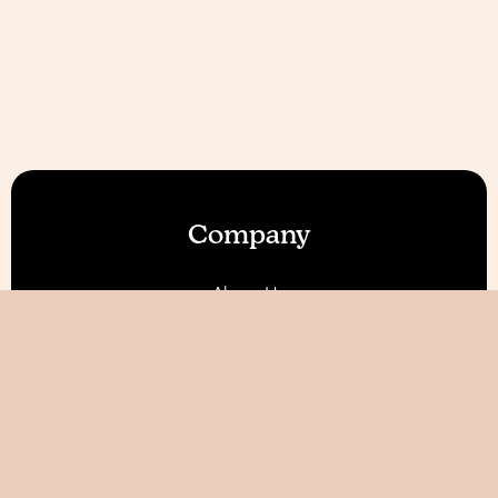
Company
About Us
Our Features
Reviews
Become an Affiliate 💰
Resources