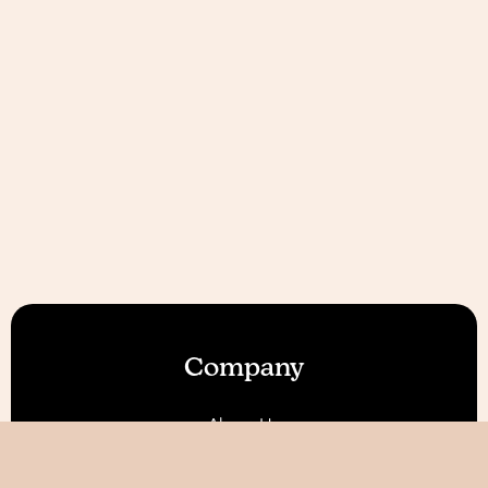
Company
About Us
Our Features