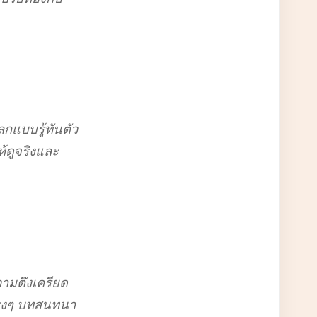
กแบบรู้ทันตัว
้ดูจริงและ
วามตึงเครียด
ตรงๆ บทสนทนา