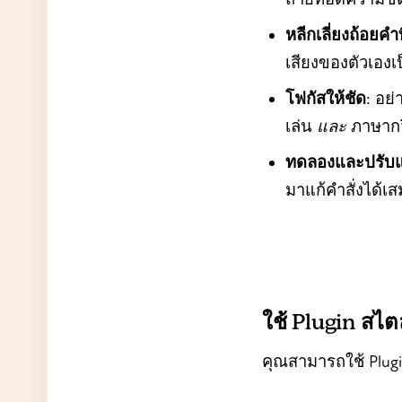
หลีกเลี่ยงถ้อยคำที
เสียงของตัวเอง
โฟกัสให้ชัด
: อย
เล่น
และ
ภาษากว
ทดลองและปรับแ
มาแก้คำสั่งได้
ใช้ Plugin สไต
คุณสามารถใช้ Plugin