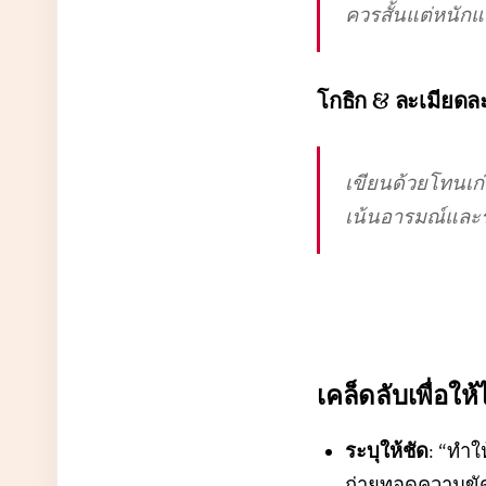
ควรสั้นแต่หนัก
โกธิก & ละเมียดล
เขียนด้วยโทนเก
เน้นอารมณ์และร
เคล็ดลับเพื่อให้ไ
ระบุให้ชัด
: “ทำใ
ถ่ายทอดความขัด