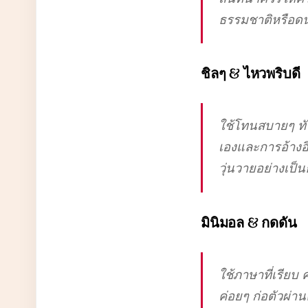
ธรรมชาติหรือดน
ชิลๆ & ไหวพริบดี
ใช้โทนสบายๆ ทั
เองและการอ้างอ
วุ่นวายอย่างเป็
มินิมอล & กดดัน
ใช้ภาษาที่เรียบ
ค่อยๆ ก่อตัวผ่