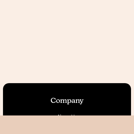
Company
About Us
Our Features