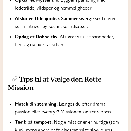
Opklar et Mysterium:
Bygger spænding med
ledetråde, vildspor og hemmeligheder.
Afslør en Udenjordisk Sammensværgelse:
Tilføjer
sci-fi intriger og kosmiske indsatser.
Opdag et Dobbeltliv:
Afslører skjulte sandheder,
bedrag og overraskelser.
Tips til at Vælge den Rette
Mission
Match din stemning:
Længes du efter drama,
passion eller eventyr? Missionen sætter vibben.
Tænk på tempoet:
Nogle missioner er hurtige (som
kup), mens andre er følelsesmæssige slow burns.