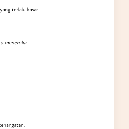
ang terlalu kasar
itu meneroka
kehangatan.