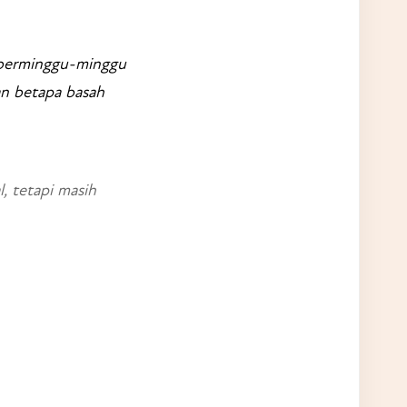
h berminggu-minggu
an betapa basah
, tetapi masih