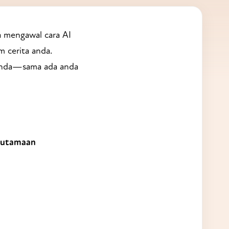
 mengawal cara AI
m cerita anda.
 anda—sama ada anda
eutamaan