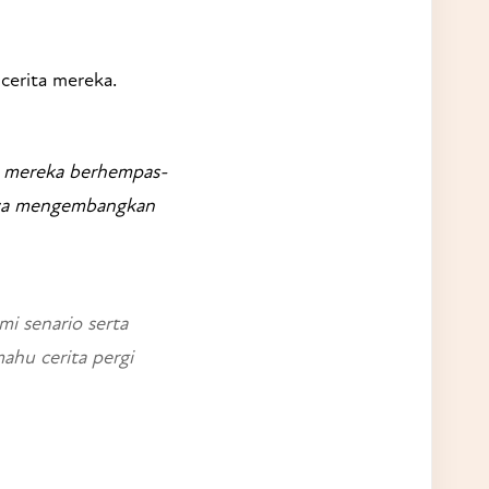
erita mereka.
uh mereka berhempas-
gnya mengembangkan
i senario serta
ahu cerita pergi