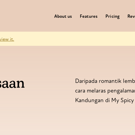
About us
Features
Pricing
Rev
view it.
saan
Daripada romantik lembu
cara melaras pengalama
Kandungan di My Spicy 