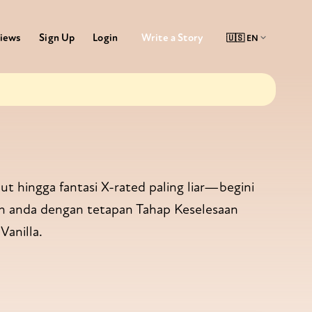
Write a Story
iews
Sign Up
Login
t hingga fantasi X-rated paling liar—begini
n anda dengan tetapan Tahap Keselesaan
Vanilla.