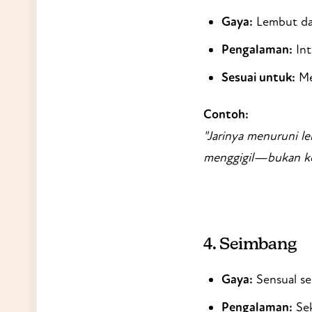
Gaya:
Lembut dan
Pengalaman:
Int
Sesuai untuk:
Mer
Contoh:
"Jarinya menuruni l
menggigil—bukan kera
4.
Seimbang
Gaya:
Sensual se
Pengalaman:
Sek