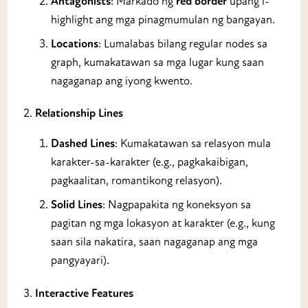
Antagonists
: Markado ng
red border
upang i-
highlight ang mga pinagmumulan ng bangayan.
Locations
: Lumalabas bilang regular nodes sa
graph, kumakatawan sa mga lugar kung saan
nagaganap ang iyong kwento.
Relationship Lines
Dashed Lines
: Kumakatawan sa relasyon mula
karakter-sa-karakter (e.g., pagkakaibigan,
pagkaalitan, romantikong relasyon).
Solid Lines
: Nagpapakita ng koneksyon sa
pagitan ng mga lokasyon at karakter (e.g., kung
saan sila nakatira, saan nagaganap ang mga
pangyayari).
Interactive Features