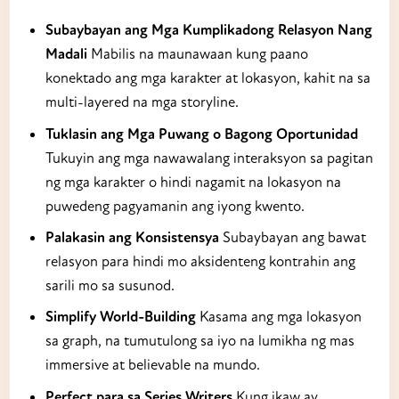
Subaybayan ang Mga Kumplikadong Relasyon Nang
Madali
Mabilis na maunawaan kung paano
konektado ang mga karakter at lokasyon, kahit na sa
multi-layered na mga storyline.
Tuklasin ang Mga Puwang o Bagong Oportunidad
Tukuyin ang mga nawawalang interaksyon sa pagitan
ng mga karakter o hindi nagamit na lokasyon na
puwedeng pagyamanin ang iyong kwento.
Palakasin ang Konsistensya
Subaybayan ang bawat
relasyon para hindi mo aksidenteng kontrahin ang
sarili mo sa susunod.
Simplify World-Building
Kasama ang mga lokasyon
sa graph, na tumutulong sa iyo na lumikha ng mas
immersive at believable na mundo.
Perfect para sa Series Writers
Kung ikaw ay