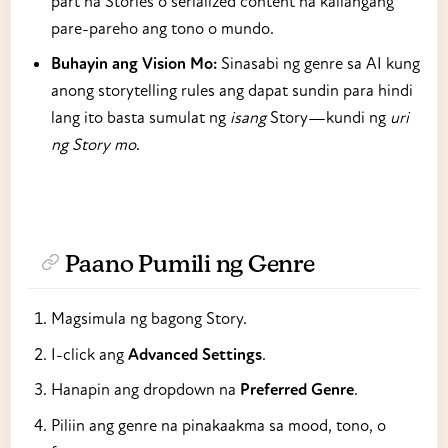
part na Stories o serialized content na kailangang
pare-pareho ang tono o mundo.
Buhayin ang Vision Mo:
Sinasabi ng genre sa AI kung
anong storytelling rules ang dapat sundin para hindi
lang ito basta sumulat ng
isang
Story—kundi ng
uri
ng Story mo
.
Paano Pumili ng Genre
Magsimula ng bagong Story.
I-click ang
Advanced Settings
.
Hanapin ang dropdown na
Preferred Genre
.
Piliin ang genre na pinakaakma sa mood, tono, o