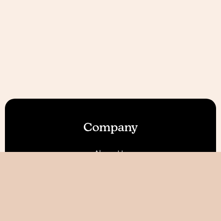
Company
About Us
Our Features
Reviews
Become an Affiliate 💰