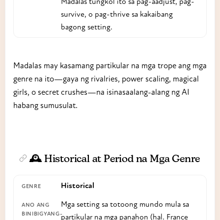
Madalas tungkol ito sa pag-aadjust, pag-
survive, o pag-thrive sa kakaibang
bagong setting.
Madalas may kasamang partikular na mga trope ang mga
genre na ito—gaya ng rivalries, power scaling, magical
girls, o secret crushes—na isinasaalang-alang ng AI
habang sumusulat.
🕰️ Historical at Period na Mga Genre
Historical
Mga setting sa totoong mundo mula sa
partikular na mga panahon (hal. France