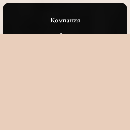
Компания
О нас
Возможности
Отзывы
Стать партнёром 💰
Полезное
Блог
Помощь / FAQ
Туториалы
ИИ-конструктор миров ✨