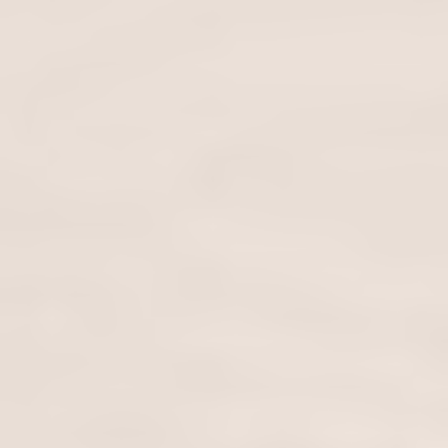
свяжитесь с нашей службой поддержки и
предоставьте данные вашей учетной записи.
Наш адрес электронной почты:
hello@myspicyvanilla.com
.