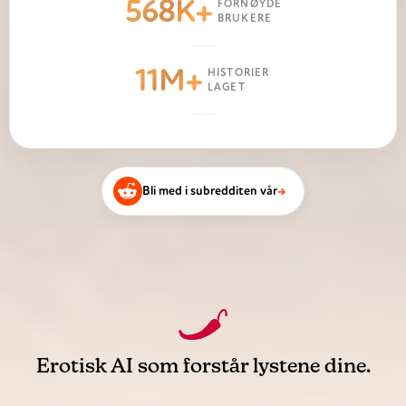
568K+
FORNØYDE
BRUKERE
11M+
HISTORIER
LAGET
→
Bli med i subredditen vår
Erotisk AI som forstår lystene dine.