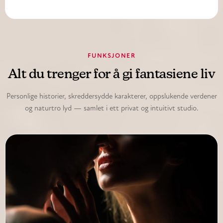
FUNKSJONER
Alt du trenger for å gi fantasiene liv
Personlige historier, skreddersydde karakterer, oppslukende verdener
og naturtro lyd — samlet i ett privat og intuitivt studio.