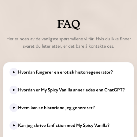
FAQ
Her er noen av de vanligste spørsmålene vi får. Hvis du ikke finner
svaret du leter etter, er det bare å
kontakte oss
.
▸
Hvordan fungerer en erotisk historiegenerator?
En erotisk historiegenerator bruker avanserte AI-
▸
Hvordan er My Spicy Vanilla annerledes enn ChatGPT?
språkmodeller til å lage skreddersydd voksenfiksjon ut fra
Promptene dine. Du gir den scenarioet, karakterene,
My Spicy Vanilla er bygget spesielt for å skape intime,
▸
Hvem kan se historiene jeg genererer?
settingen og tonen du vil ha — så skriver AI-en en helhetlig
personlige historier for deg og partneren din. AI-en vår er
og sammenhengende NSFW-historie tilpasset akkurat dine
ikke en generell modell — den er finjustert for
ønsker.
Alle historiene du har generert er private. Hvis du bruker
▸
Kan jeg skrive fanfiction med My Spicy Vanilla?
oppslukende, fantasidrevne fortellinger der dere to er
My Spicy Vanilla som anonym bruker, er historiene dine
stjernene.
Den erotiske historiegeneratoren til My Spicy Vanilla