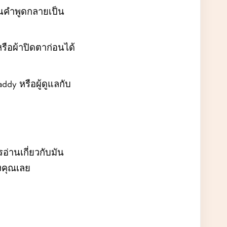
ง จนคำพูดกลายเป็น
รือผ้าปิดตาก่อนได้
addy หรือผู้ดูแลกับ
่านเกี่ยวกับมัน
งคุณเลย