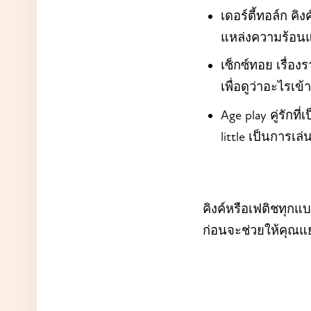
เดอร์ตี้ทอล์ก คิ
แหล่งความร้อน
เซ็กซ์ทอย เรื่อ
เพื่อดูว่าอะไรเ
Age play คู่รักที
little เป็นการเล
คิงค์หรือเฟติชทุก
ก่อนจะช่วยให้คุณแ