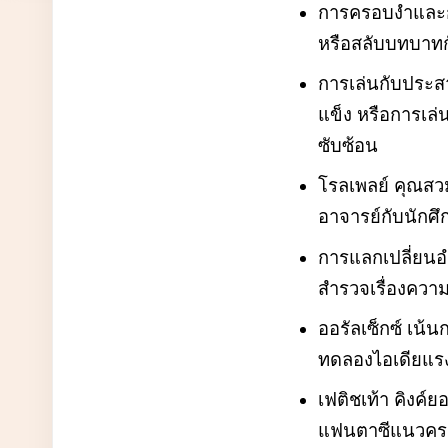
การครอบงำและกา
หรือสลับบทบาทก
การเล่นกับประสา
แข็ง หรือการเล่
ซับซ้อน
โรลเพลย์ คุณสวม
อาจารย์กับนักศึ
การแลกเปลี่ยนอำ
สำรวจเรื่องควา
ออรัลเซ็กซ์ เน้
ทดลองไอเดียแรงๆ
เฟติชเท้า คิงค์ยอ
แฟนตาซีแนวครอ