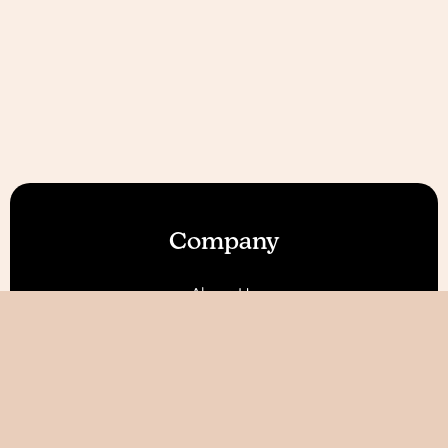
Company
About Us
Our Features
Reviews
Become an Affiliate 💰