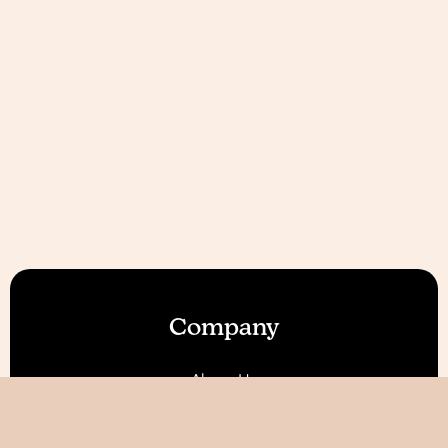
Company
About Us
Our Features