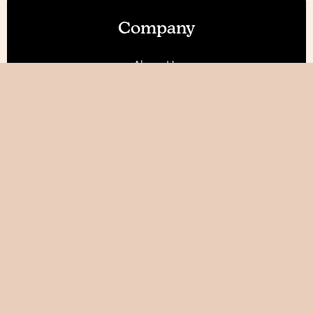
Company
About Us
Our Features
Reviews
Become an Affiliate 💰
Resources
Blog
Help / FAQ
Tutorials
AI World Builder ✨