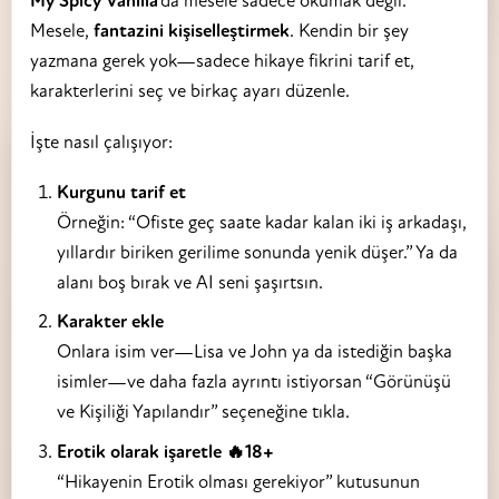
My Spicy Vanilla
'da mesele sadece okumak değil.
Mesele,
fantazini kişiselleştirmek
. Kendin bir şey
yazmana gerek yok—sadece hikaye fikrini tarif et,
karakterlerini seç ve birkaç ayarı düzenle.
İşte nasıl çalışıyor:
Kurgunu tarif et
Örneğin: “Ofiste geç saate kadar kalan iki iş arkadaşı,
yıllardır biriken gerilime sonunda yenik düşer.” Ya da
alanı boş bırak ve AI seni şaşırtsın.
Karakter ekle
Onlara isim ver—Lisa ve John ya da istediğin başka
isimler—ve daha fazla ayrıntı istiyorsan “Görünüşü
ve Kişiliği Yapılandır” seçeneğine tıkla.
Erotik olarak işaretle 🔥18+
“Hikayenin Erotik olması gerekiyor” kutusunun