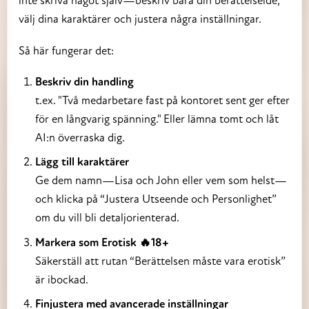
inte skriva något själv—beskriv bara din berättelseidé,
välj dina karaktärer och justera några inställningar.
Så här fungerar det:
Beskriv din handling
t.ex. "Två medarbetare fast på kontoret sent ger efter
för en långvarig spänning." Eller lämna tomt och låt
AI:n överraska dig.
Lägg till karaktärer
Ge dem namn—Lisa och John eller vem som helst—
och klicka på “Justera Utseende och Personlighet”
om du vill bli detaljorienterad.
Markera som Erotisk 🔥18+
Säkerställ att rutan “Berättelsen måste vara erotisk”
är ibockad.
Finjustera med avancerade inställningar