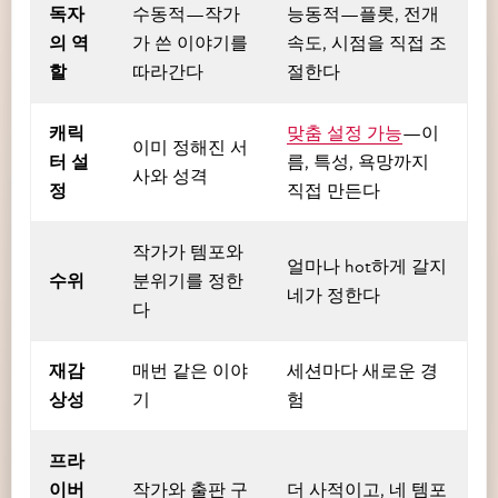
독자
수동적—작가
능동적—플롯, 전개
의 역
가 쓴 이야기를
속도, 시점을 직접 조
할
따라간다
절한다
캐릭
맞춤 설정 가능
—이
이미 정해진 서
터 설
름, 특성, 욕망까지
사와 성격
정
직접 만든다
작가가 템포와
얼마나 hot하게 갈지
수위
분위기를 정한
네가 정한다
다
재감
매번 같은 이야
세션마다 새로운 경
상성
기
험
프라
이버
작가와 출판 구
더 사적이고, 네 템포