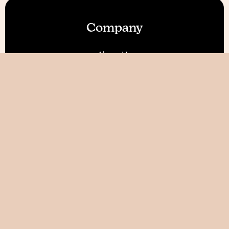
Company
About Us
Our Features
Reviews
Become an Affiliate 💰
Resources
Blog
Help / FAQ
Tutorials
AI World Builder ✨