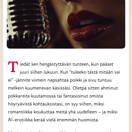
Tiedät sen hengästyttävän tunteen, kun pääset
juuri siihen lukuun. Kun "tuleeko tästä mitään vai
ei" -jännite viimein napsahtaa poikki ja sivu tuntuu
melkein kuumenevan käsissäsi. Oletpa sitten ahminut
pokkareita kuutamossa tai fantasioinut omista
höyryävistä kohtauksistasi, on syy siihen, miksi
romantiikka koukuttaa meitä yhä uudelleen – ja miksi
AI-erotiikka kerää vielä enemmän huomiota.