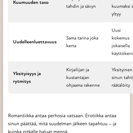
Kuumuuden taso
tahdin ja sävyn
kuumaksi 
yltyy
Uusi
Sama tarina joka
kokemus
Uudelleenluettavuus
kerta
jokaisella
käyttökerra
Kirjailijan ja
Yksityinen 
Yksityisyys ja
kustantajan
sinun tahti
rytmitys
ohjaama rakenne
räätälöity
Romantiikka antaa perhosia vatsaan. Erotiikka antaa
sinun päättää, mitä suudelman jälkeen tapahtuu – ja
kuinka pitkälle haluat mennä.