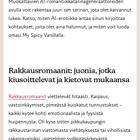
Muokattavien AI-romantiikkatarinageneraattoreiden
avulla voit rakentaa juuri sen tarinan, jota olet kaivannut
lukea. Katso, miten AI-erotiikka antaa sinun kirjoittaa
kohtaukset, joita olet aina halunnut, ja miten voit luoda
omasi My Spicy Vanillalla.
Rakkausromaanit: juonia, jotka
kiusoittelevat ja kietovat mukaansa
Rakkausromaanit
viettelevät hitaasti. Kaipaus,
vastoinkäymiset, pimeässä kuiskatut tunnustukset –
kaikki kytee kohti emotionaalista ja fyysistä
huipennusta. Oli kyse sitten pikkukaupungin
rakkaustarinan viattomasta viehätyksestä tai vihollisista
rakastavaisiksi -asetelman sydäntäsärkevästä