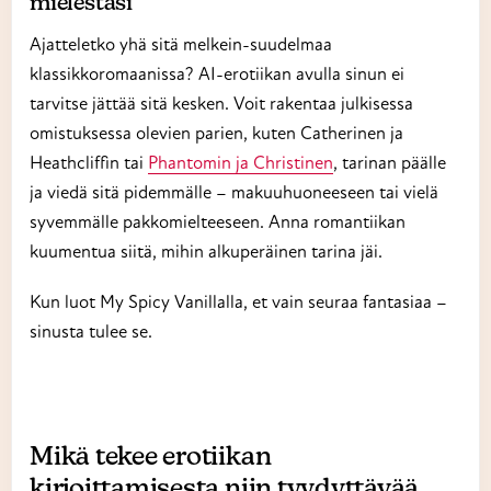
mielestäsi
Ajatteletko yhä sitä melkein-suudelmaa
klassikkoromaanissa? AI-erotiikan avulla sinun ei
tarvitse jättää sitä kesken. Voit rakentaa julkisessa
omistuksessa olevien parien, kuten Catherinen ja
Heathcliffin tai
Phantomin ja Christinen
, tarinan päälle
ja viedä sitä pidemmälle – makuuhuoneeseen tai vielä
syvemmälle pakkomielteeseen. Anna romantiikan
kuumentua siitä, mihin alkuperäinen tarina jäi.
Kun luot My Spicy Vanillalla, et vain seuraa fantasiaa –
sinusta tulee se.
Mikä tekee erotiikan
kirjoittamisesta niin tyydyttävää