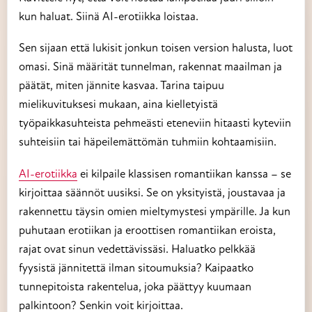
kun haluat. Siinä AI-erotiikka loistaa.
Sen sijaan että lukisit jonkun toisen version halusta, luot
omasi. Sinä määrität tunnelman, rakennat maailman ja
päätät, miten jännite kasvaa. Tarina taipuu
mielikuvituksesi mukaan, aina kielletyistä
työpaikkasuhteista pehmeästi eteneviin hitaasti kyteviin
suhteisiin tai häpeilemättömän tuhmiin kohtaamisiin.
AI-erotiikka
ei kilpaile klassisen romantiikan kanssa – se
kirjoittaa säännöt uusiksi. Se on yksityistä, joustavaa ja
rakennettu täysin omien mieltymystesi ympärille. Ja kun
puhutaan erotiikan ja eroottisen romantiikan eroista,
rajat ovat sinun vedettävissäsi. Haluatko pelkkää
fyysistä jännitettä ilman sitoumuksia? Kaipaatko
tunnepitoista rakentelua, joka päättyy kuumaan
palkintoon? Senkin voit kirjoittaa.