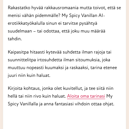
Rakastatko hyvää rakkausromaania mutta toivot, että se
menisi vähän pidemmälle? My Spicy Vanillan AI-
erotiikkatyökalulla sinun ei tarvitse pysähtyä
suudelmaan – tai odottaa, että joku muu määrää
tahdin.
Kaipasitpa hitaasti kytevää suhdetta ilman rajoja tai
suunnittelitpa irtosuhdetta ilman sitoumuksia, joka
muuttuu nopeasti kuumaksi ja raskaaksi, tarina etenee
juuri niin kuin haluat.
Kirjoita kohtaus, jonka olet kuvitellut, ja tee siitä niin
hellä tai niin rivo kuin haluat.
Aloita oma tarinasi
My
Spicy Vanillalla ja anna fantasiasi vihdoin ottaa ohjat.