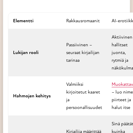
Elementti
Rakkausromaanit
AI-erotiik
Aktiivinen
Passiivinen –
hallitset
Lukijan rooli
seuraat kirjailijan
juonta,
tarinaa
rytmiä ja
näkökulma
Valmiiksi
Muokattav
kirjoitetut kaaret
– luo nime
Hahmojen kehitys
ja
piirteet ja
persoonallisuudet
halut itse
Sinä päätät
Kirjailija määrittää
kuinka