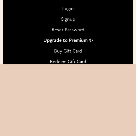
Login
Signup
Reset Password
Upgrade to Premium ✨
Buy Gift Card
Redeem Gift Card
Support
Real humans reply 7 days a week — usually within a
few hours, a little slower on weekends.