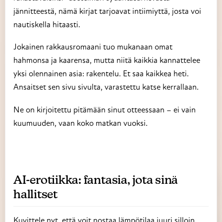
jännitteestä, nämä kirjat tarjoavat intiimiyttä, josta voi
nautiskella hitaasti.
Jokainen rakkausromaani tuo mukanaan omat
hahmonsa ja kaarensa, mutta niitä kaikkia kannattelee
yksi olennainen asia: rakentelu. Et saa kaikkea heti.
Ansaitset sen sivu sivulta, varastettu katse kerrallaan.
Ne on kirjoitettu pitämään sinut otteessaan – ei vain
kuumuuden, vaan koko matkan vuoksi.
AI-erotiikka: fantasia, jota sinä
hallitset
Kuvittele nyt, että voit nostaa lämpötilaa juuri silloin