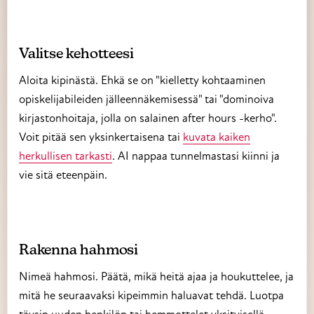
Valitse kehotteesi
Aloita kipinästä. Ehkä se on "kielletty kohtaaminen
opiskelijabileiden jälleennäkemisessä" tai "dominoiva
kirjastonhoitaja, jolla on salainen after hours -kerho".
Voit pitää sen yksinkertaisena tai
kuvata kaiken
herkullisen tarkasti
. AI nappaa tunnelmastasi kiinni ja
vie sitä eteenpäin.
Rakenna hahmosi
Nimeä hahmosi. Päätä, mikä heitä ajaa ja houkuttelee, ja
mitä he seuraavaksi kipeimmin haluavat tehdä. Luotpa
täysin uuden henkilön tai hemmottelet yksityisellä