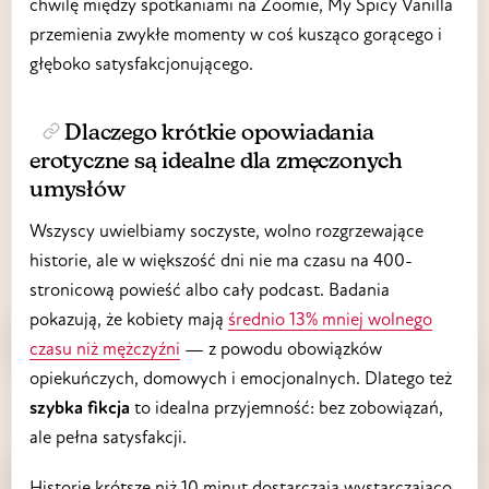
chwilę między spotkaniami na Zoomie, My Spicy Vanilla
przemienia zwykłe momenty w coś kusząco gorącego i
głęboko satysfakcjonującego.
Dlaczego krótkie opowiadania
erotyczne są idealne dla zmęczonych
umysłów
Wszyscy uwielbiamy soczyste, wolno rozgrzewające
historie, ale w większość dni nie ma czasu na 400-
stronicową powieść albo cały podcast. Badania
pokazują, że kobiety mają
średnio 13% mniej wolnego
czasu niż mężczyźni
— z powodu obowiązków
opiekuńczych, domowych i emocjonalnych. Dlatego też
szybka fikcja
to idealna przyjemność: bez zobowiązań,
ale pełna satysfakcji.
Historie krótsze niż 10 minut dostarczają wystarczająco