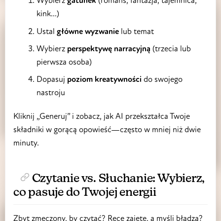
Wybierz
gatunek
(romans, fantazja, tajemnica,
kink...)
Ustal
główne wyzwanie
lub temat
Wybierz
perspektywę narracyjną
(trzecia lub
pierwsza osoba)
Dopasuj
poziom kreatywności
do swojego
nastroju
Kliknij „Generuj” i zobacz, jak AI przekształca Twoje
składniki w gorącą opowieść—często w mniej niż dwie
minuty.
Czytanie vs. Słuchanie: Wybierz,
co pasuje do Twojej energii
Zbyt zmęczony, by czytać? Ręce zajęte, a myśli błądzą?