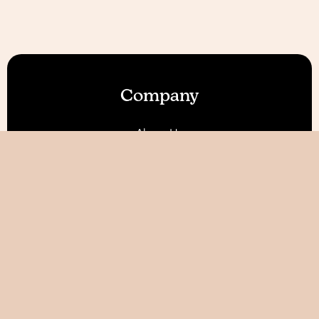
Company
About Us
Our Features
Reviews
Become an Affiliate 💰
Resources
Blog