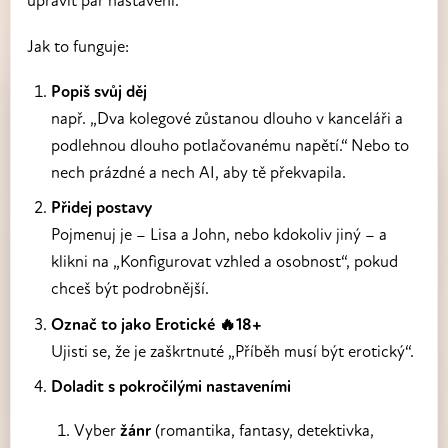
upravit pár nastavení.
Jak to funguje:
Popiš svůj děj
např. „Dva kolegové zůstanou dlouho v kanceláři a
podlehnou dlouho potlačovanému napětí.“ Nebo to
nech prázdné a nech AI, aby tě překvapila.
Přidej postavy
Pojmenuj je – Lisa a John, nebo kdokoliv jiný – a
klikni na „Konfigurovat vzhled a osobnost“, pokud
chceš být podrobnější.
Označ to jako Erotické 🔥18+
Ujisti se, že je zaškrtnuté „Příběh musí být erotický“.
Doladit s pokročilými nastaveními
Vyber
žánr
(romantika, fantasy, detektivka,