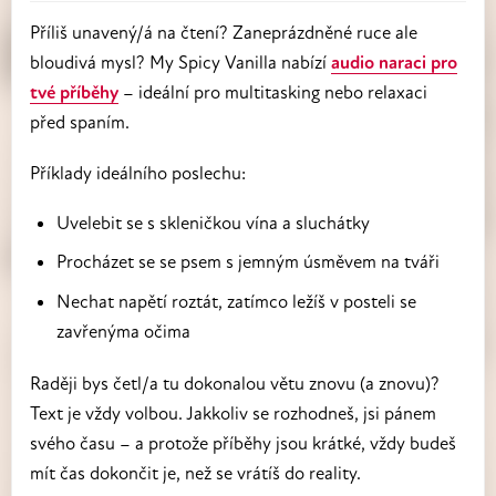
Příliš unavený/á na čtení? Zaneprázdněné ruce ale
bloudivá mysl? My Spicy Vanilla nabízí
audio naraci pro
tvé příběhy
– ideální pro multitasking nebo relaxaci
před spaním.
Příklady ideálního poslechu:
Uvelebit se s skleničkou vína a sluchátky
Procházet se se psem s jemným úsměvem na tváři
Nechat napětí roztát, zatímco ležíš v posteli se
zavřenýma očima
Raději bys četl/a tu dokonalou větu znovu (a znovu)?
Text je vždy volbou. Jakkoliv se rozhodneš, jsi pánem
svého času – a protože příběhy jsou krátké, vždy budeš
mít čas dokončit je, než se vrátíš do reality.