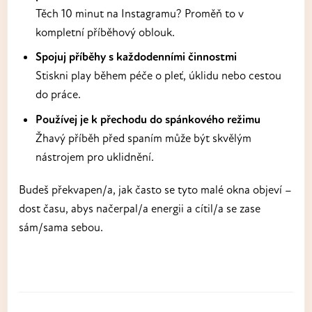
Těch 10 minut na Instagramu? Proměň to v
kompletní příběhový oblouk.
Spojuj příběhy s každodenními činnostmi
Stiskni play během péče o pleť, úklidu nebo cestou
do práce.
Používej je k přechodu do spánkového režimu
Žhavý příběh před spaním může být skvělým
nástrojem pro uklidnění.
Budeš překvapen/a, jak často se tyto malé okna objeví –
dost času, abys načerpal/a energii a cítil/a se zase
sám/sama sebou.