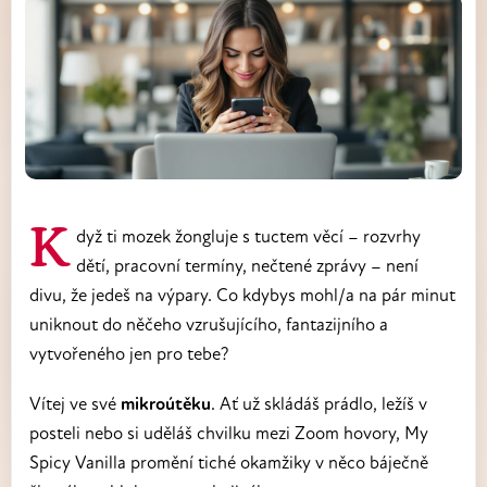
Když ti mozek žongluje s tuctem věcí – rozvrhy
dětí, pracovní termíny, nečtené zprávy – není
divu, že jedeš na výpary. Co kdybys mohl/a na pár minut
uniknout do něčeho vzrušujícího, fantazijního a
vytvořeného jen pro tebe?
Vítej ve své
mikroútěku
. Ať už skládáš prádlo, ležíš v
posteli nebo si uděláš chvilku mezi Zoom hovory, My
Spicy Vanilla promění tiché okamžiky v něco báječně