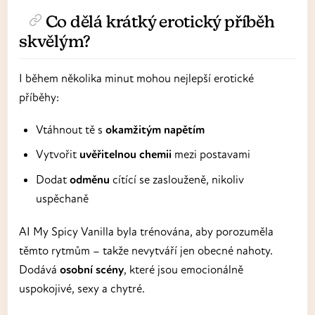
Co dělá krátký erotický příběh
skvělým?
I během několika minut mohou nejlepší erotické
příběhy:
Vtáhnout tě s
okamžitým napětím
Vytvořit
uvěřitelnou chemii
mezi postavami
Dodat
odměnu
cítící se zaslouženě, nikoliv
uspěchaně
AI My Spicy Vanilla byla trénována, aby porozuměla
těmto rytmům – takže nevytváří jen obecné nahoty.
Dodává
osobní scény
, které jsou emocionálně
uspokojivé, sexy a chytré.