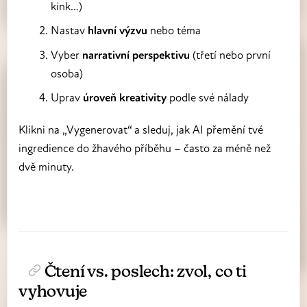
kink…)
Nastav
hlavní výzvu
nebo téma
Vyber
narrativní perspektivu
(třetí nebo první
osoba)
Uprav
úroveň kreativity
podle své nálady
Klikni na „Vygenerovat“ a sleduj, jak AI přemění tvé
ingredience do žhavého příběhu – často za méně než
dvě minuty.
Čtení vs. poslech: zvol, co ti
vyhovuje