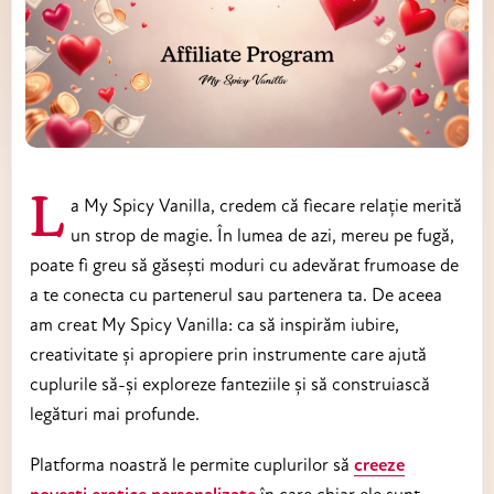
La My Spicy Vanilla, credem că fiecare relație merită
un strop de magie. În lumea de azi, mereu pe fugă,
poate fi greu să găsești moduri cu adevărat frumoase de
a te conecta cu partenerul sau partenera ta. De aceea
am creat My Spicy Vanilla: ca să inspirăm iubire,
creativitate și apropiere prin instrumente care ajută
cuplurile să-și exploreze fanteziile și să construiască
legături mai profunde.
Platforma noastră le permite cuplurilor să
creeze
povești erotice personalizate
în care chiar ele sunt