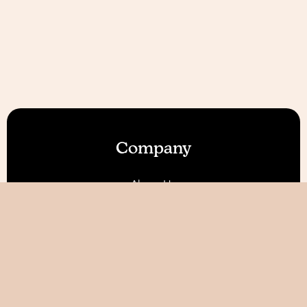
Company
About Us
Our Features
Reviews
Become an Affiliate 💰
Resources