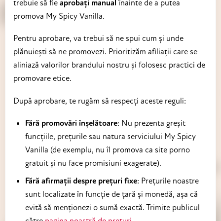
trebuie să fie
aprobați manual
înainte de a putea
promova My Spicy Vanilla.
Pentru aprobare, va trebui să ne spui cum și unde
plănuiești să ne promovezi. Prioritizăm afiliații care se
aliniază valorilor brandului nostru și folosesc practici de
promovare etice.
După aprobare, te rugăm să respecți aceste reguli:
Fără promovări înșelătoare
: Nu prezenta greșit
funcțiile, prețurile sau natura serviciului My Spicy
Vanilla (de exemplu, nu îl promova ca site porno
gratuit și nu face promisiuni exagerate).
Fără afirmații despre prețuri fixe
: Prețurile noastre
sunt localizate în funcție de țară și monedă, așa că
evită să menționezi o sumă exactă. Trimite publicul
către
pagina noastră de prețuri
.