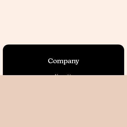
Company
About Us
Our Features
Reviews
Become an Affiliate 💰
Resources