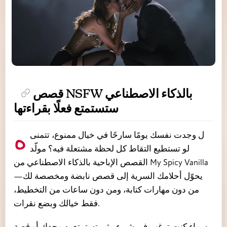
قصص NSFW بالذكاء الاصطناعي
ستستمتع فعلًا بقراءتها
هل وجدت نفسك يومًا سارحًا في خيال ممنوع، تتمنى
لو تستطيع التقاط كل لحظة مشتعلة فيه؟ مولّد
القصص الإباحية بالذكاء الاصطناعي من My Spicy Vanilla
يحوّل أحلامك السرية إلى قصص نابضة ومخصصة لك—
من دون مهارات كتابة، ومن دون ساعات من التخطيط،
فقط خيالك وبضع نقرات.
سواء كنت ترغب في شيء مثير تستمتع به وحدك أو قصة