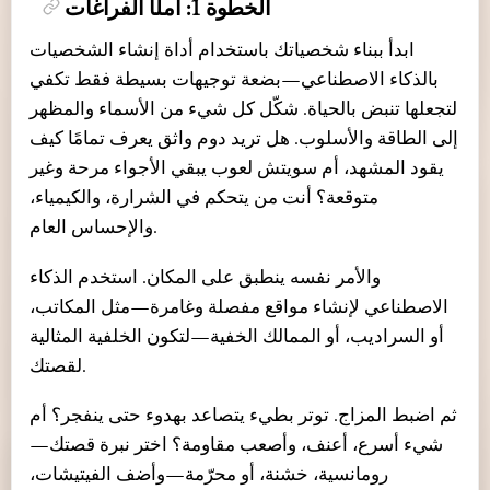
الخطوة 1: املأ الفراغات
ابدأ ببناء شخصياتك باستخدام أداة إنشاء الشخصيات
بالذكاء الاصطناعي—بضعة توجيهات بسيطة فقط تكفي
لتجعلها تنبض بالحياة. شكّل كل شيء من الأسماء والمظهر
إلى الطاقة والأسلوب. هل تريد دوم واثق يعرف تمامًا كيف
يقود المشهد، أم سويتش لعوب يبقي الأجواء مرحة وغير
متوقعة؟ أنت من يتحكم في الشرارة، والكيمياء،
والإحساس العام.
والأمر نفسه ينطبق على المكان. استخدم الذكاء
الاصطناعي لإنشاء مواقع مفصلة وغامرة—مثل المكاتب،
أو السراديب، أو الممالك الخفية—لتكون الخلفية المثالية
لقصتك.
ثم اضبط المزاج. توتر بطيء يتصاعد بهدوء حتى ينفجر؟ أم
شيء أسرع، أعنف، وأصعب مقاومة؟ اختر نبرة قصتك—
رومانسية، خشنة، أو محرّمة—وأضف الفيتيشات،