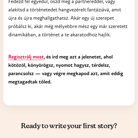
Fedezd fel egyedül, oszd meg a partnereddel, vagy
alakítsd a történetedet hangvezérelt fantáziává, amit
újra és újra meghallgathatsz. Akár egy új szerepet
próbálsz ki, akár még mélyebbre mész egy már szeretett
dinamikában, a történet a te akaratodhoz hajlik.
Regisztrálj most
, és írd meg azt a jelenetet, ahol
kötözöl, könyörögsz, nyomot hagysz, térdelsz,
parancsolsz — vagy végre megkapod azt, amit eddig
megtagadtak tőled.
Ready to write your first story?