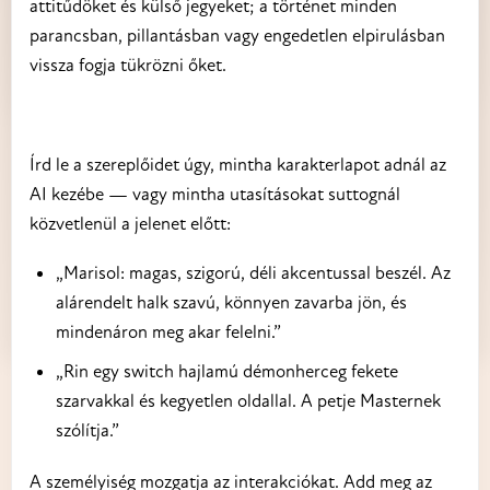
attitűdöket és külső jegyeket; a történet minden
parancsban, pillantásban vagy engedetlen elpirulásban
vissza fogja tükrözni őket.
Írd le a szereplőidet úgy, mintha karakterlapot adnál az
AI kezébe — vagy mintha utasításokat suttognál
közvetlenül a jelenet előtt:
„Marisol: magas, szigorú, déli akcentussal beszél. Az
alárendelt halk szavú, könnyen zavarba jön, és
mindenáron meg akar felelni.”
„Rin egy switch hajlamú démonherceg fekete
szarvakkal és kegyetlen oldallal. A petje Masternek
szólítja.”
A személyiség mozgatja az interakciókat. Add meg az