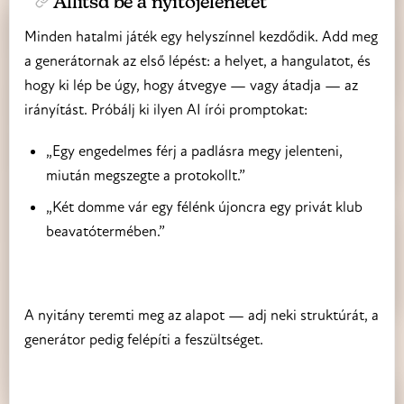
Állítsd be a nyitójelenetet
Minden hatalmi játék egy helyszínnel kezdődik. Add meg
a generátornak az első lépést: a helyet, a hangulatot, és
hogy ki lép be úgy, hogy átvegye — vagy átadja — az
irányítást. Próbálj ki ilyen AI írói promptokat:
„Egy engedelmes férj a padlásra megy jelenteni,
miután megszegte a protokollt.”
„Két domme vár egy félénk újoncra egy privát klub
beavatótermében.”
A nyitány teremti meg az alapot — adj neki struktúrát, a
generátor pedig felépíti a feszültséget.