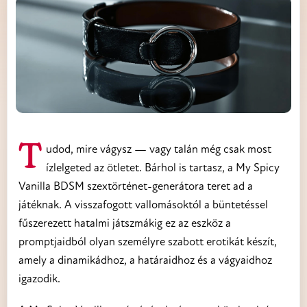
Tudod, mire vágysz — vagy talán még csak most
ízlelgeted az ötletet. Bárhol is tartasz, a My Spicy
Vanilla BDSM szextörténet-generátora teret ad a
játéknak. A visszafogott vallomásoktól a büntetéssel
fűszerezett hatalmi játszmákig ez az eszköz a
promptjaidból olyan személyre szabott erotikát készít,
amely a dinamikádhoz, a határaidhoz és a vágyaidhoz
igazodik.