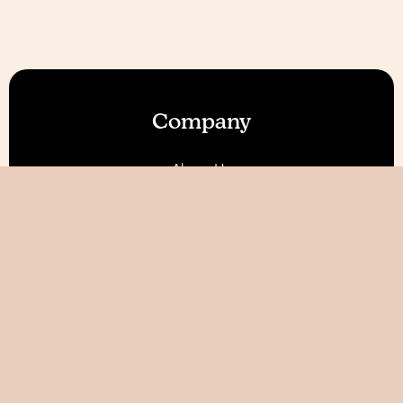
Company
About Us
Our Features
Reviews
Become an Affiliate 💰
Resources
Blog