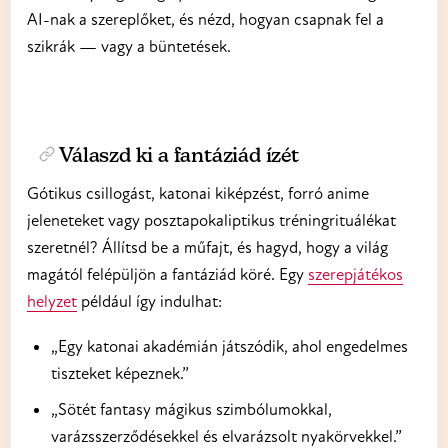
AI-nak a szereplőket, és nézd, hogyan csapnak fel a
szikrák — vagy a büntetések.
Válaszd ki a fantáziád ízét
Gótikus csillogást, katonai kiképzést, forró anime
jeleneteket vagy posztapokaliptikus tréningrituálékat
szeretnél? Állítsd be a műfajt, és hagyd, hogy a világ
magától felépüljön a fantáziád köré. Egy
szerepjátékos
helyzet
például így indulhat:
„Egy katonai akadémián játszódik, ahol engedelmes
tiszteket képeznek.”
„Sötét fantasy mágikus szimbólumokkal,
varázsszerződésekkel és elvarázsolt nyakörvekkel.”