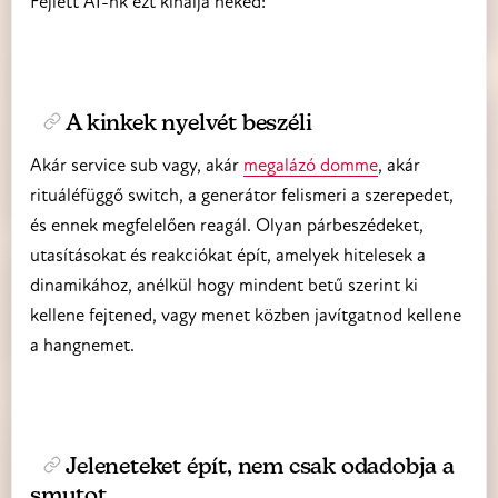
Fejlett AI-nk ezt kínálja neked:
A kinkek nyelvét beszéli
Akár service sub vagy, akár
megalázó domme
, akár
rituáléfüggő switch, a generátor felismeri a szerepedet,
és ennek megfelelően reagál. Olyan párbeszédeket,
utasításokat és reakciókat épít, amelyek hitelesek a
dinamikához, anélkül hogy mindent betű szerint ki
kellene fejtened, vagy menet közben javítgatnod kellene
a hangnemet.
Jeleneteket épít, nem csak odadobja a
smutot