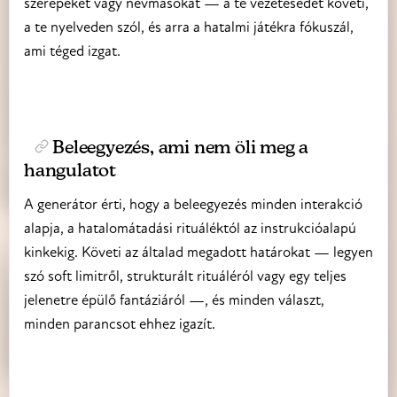
szerepeket vagy névmásokat — a te vezetésedet követi,
a te nyelveden szól, és arra a hatalmi játékra fókuszál,
ami téged izgat.
Beleegyezés, ami nem öli meg a
hangulatot
A generátor érti, hogy a beleegyezés minden interakció
alapja, a hatalomátadási rituáléktól az instrukcióalapú
kinkekig. Követi az általad megadott határokat — legyen
szó soft limitről, strukturált rituáléról vagy egy teljes
jelenetre épülő fantáziáról —, és minden választ,
minden parancsot ehhez igazít.