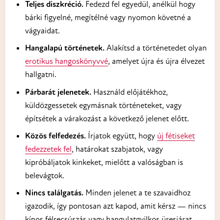
Teljes diszkréció.
Fedezd fel egyedül, anélkül hogy
bárki figyelné, megítélné vagy nyomon követné a
vágyaidat.
Hangalapú történetek.
Alakítsd a történetedet olyan
erotikus hangoskönyvvé
, amelyet újra és újra élvezet
hallgatni.
Párbarát jelenetek.
Használd előjátékhoz,
küldözgessetek egymásnak történeteket, vagy
építsétek a várakozást a következő jelenet előtt.
Közös felfedezés.
Írjatok együtt, hogy
új fétiseket
fedezzetek fel
, határokat szabjatok, vagy
kipróbáljatok kinkeket, mielőtt a valóságban is
belevágtok.
Nincs találgatás.
Minden jelenet a te szavaidhoz
igazodik, így pontosan azt kapod, amit kérsz — nincs
kínos félrecsúszás vagy hangulatgyilkos üresjárat.