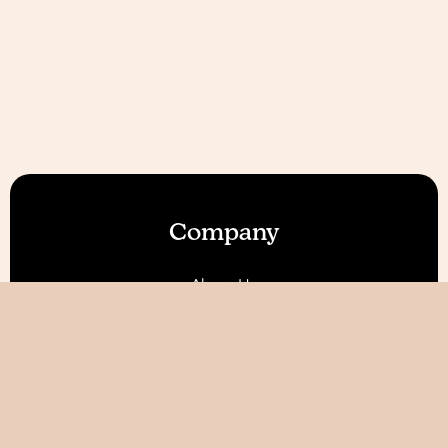
Company
About Us
Our Features
Reviews
Become an Affiliate 💰