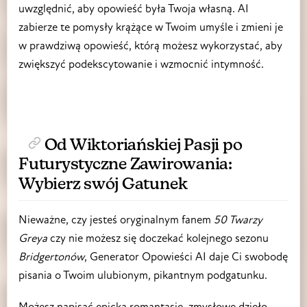
uwzględnić, aby opowieść była Twoja własną. AI
zabierze te pomysły krążące w Twoim umyśle i zmieni je
w prawdziwą opowieść, którą możesz wykorzystać, aby
zwiększyć podekscytowanie i wzmocnić intymność.
Od Wiktoriańskiej Pasji po
Futurystyczne Zawirowania:
Wybierz swój Gatunek
Nieważne, czy jesteś oryginalnym fanem
50 Twarzy
Greya
czy nie możesz się doczekać kolejnego sezonu
Bridgertonów
, Generator Opowieści AI daje Ci swobodę
pisania o Twoim ulubionym, pikantnym podgatunku.
Możesz napisać epicką romantasję, zmysłowe dzieło