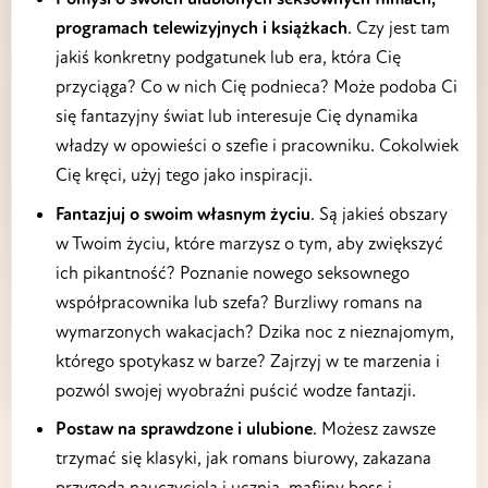
programach telewizyjnych i książkach
. Czy jest tam
jakiś konkretny podgatunek lub era, która Cię
przyciąga? Co w nich Cię podnieca? Może podoba Ci
się fantazyjny świat lub interesuje Cię dynamika
władzy w opowieści o szefie i pracowniku. Cokolwiek
Cię kręci, użyj tego jako inspiracji.
Fantazjuj o swoim własnym życiu
. Są jakieś obszary
w Twoim życiu, które marzysz o tym, aby zwiększyć
ich pikantność? Poznanie nowego seksownego
współpracownika lub szefa? Burzliwy romans na
wymarzonych wakacjach? Dzika noc z nieznajomym,
którego spotykasz w barze? Zajrzyj w te marzenia i
pozwól swojej wyobraźni puścić wodze fantazji.
Postaw na sprawdzone i ulubione
. Możesz zawsze
trzymać się klasyki, jak romans biurowy, zakazana
przygoda nauczyciela i ucznia, mafijny boss i