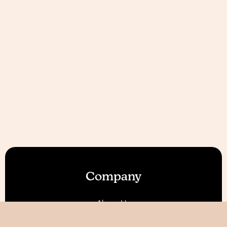
Company
About Us
Our Features