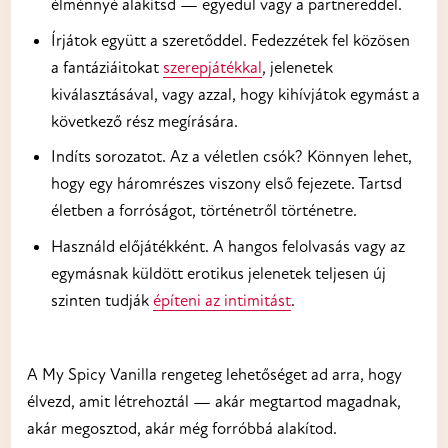
élménnyé alakítsd — egyedül vagy a partnereddel.
Írjátok együtt a szeretőddel. Fedezzétek fel közösen
a fantáziáitokat
szerepjátékkal
, jelenetek
kiválasztásával, vagy azzal, hogy kihívjátok egymást a
következő rész megírására.
Indíts sorozatot. Az a véletlen csók? Könnyen lehet,
hogy egy háromrészes viszony első fejezete. Tartsd
életben a forróságot, történetről történetre.
Használd előjátékként. A hangos felolvasás vagy az
egymásnak küldött erotikus jelenetek teljesen új
szinten tudják
építeni az intimitást
.
A My Spicy Vanilla rengeteg lehetőséget ad arra, hogy
élvezd, amit létrehoztál — akár megtartod magadnak,
akár megosztod, akár még forróbbá alakítod.