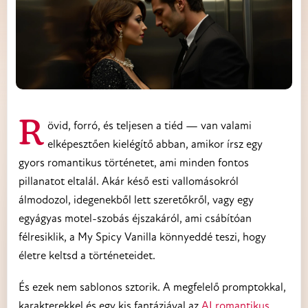
Rövid, forró, és teljesen a tiéd — van valami
elképesztően kielégítő abban, amikor írsz egy
gyors romantikus történetet, ami minden fontos
pillanatot eltalál. Akár késő esti vallomásokról
álmodozol, idegenekből lett szeretőkről, vagy egy
egyágyas motel-szobás éjszakáról, ami csábítóan
félresiklik, a My Spicy Vanilla könnyeddé teszi, hogy
életre keltsd a történeteidet.
És ezek nem sablonos sztorik. A megfelelő promptokkal,
karakterekkel és egy kis fantáziával az
AI romantikus