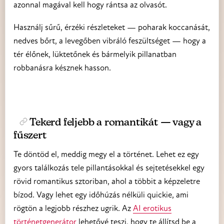
azonnal magával kell hogy rántsa az olvasót.
Használj sűrű, érzéki részleteket — poharak koccanását,
nedves bőrt, a levegőben vibráló feszültséget — hogy a
tér élőnek, lüktetőnek és bármelyik pillanatban
robbanásra késznek hasson.
Tekerd feljebb a romantikát — vagy a
fűszert
Te döntöd el, meddig megy el a történet. Lehet ez egy
gyors találkozás tele pillantásokkal és sejtetésekkel egy
rövid romantikus sztoriban, ahol a többit a képzeletre
bízod. Vagy lehet egy időhúzás nélküli quickie, ami
rögtön a legjobb részhez ugrik. Az
AI erotikus
történetgenerátor
lehetővé teszi, hogy te állítsd be a