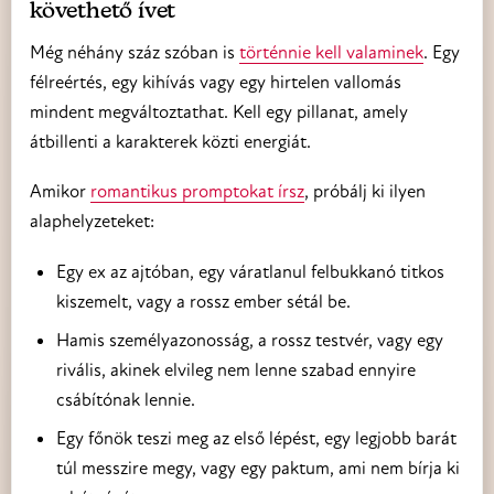
követhető ívet
Még néhány száz szóban is
történnie kell valaminek
. Egy
félreértés, egy kihívás vagy egy hirtelen vallomás
mindent megváltoztathat. Kell egy pillanat, amely
átbillenti a karakterek közti energiát.
Amikor
romantikus promptokat írsz
, próbálj ki ilyen
alaphelyzeteket:
Egy ex az ajtóban, egy váratlanul felbukkanó titkos
kiszemelt, vagy a rossz ember sétál be.
Hamis személyazonosság, a rossz testvér, vagy egy
rivális, akinek elvileg nem lenne szabad ennyire
csábítónak lennie.
Egy főnök teszi meg az első lépést, egy legjobb barát
túl messzire megy, vagy egy paktum, ami nem bírja ki