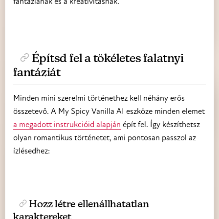
fantáziának és a kreativitásnak.
Építsd fel a tökéletes falatnyi
fantáziát
Minden mini szerelmi történethez kell néhány erős
összetevő. A My Spicy Vanilla AI eszköze minden elemet
a megadott instrukcióid alapján
épít fel. Így készíthetsz
olyan romantikus történetet, ami pontosan passzol az
ízlésedhez:
Hozz létre ellenállhatatlan
karaktereket