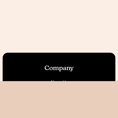
Company
About Us
Our Features
Reviews
Become an Affiliate 💰