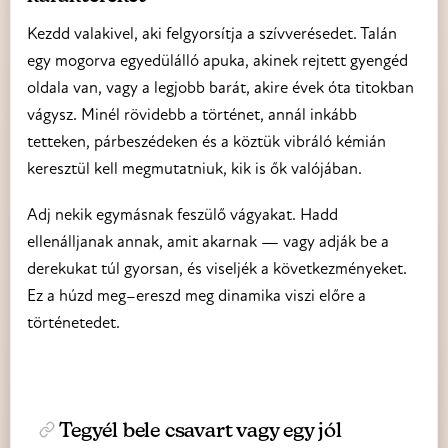
Kezdd valakivel, aki felgyorsítja a szívverésedet. Talán
egy mogorva egyedülálló apuka, akinek rejtett gyengéd
oldala van, vagy a legjobb barát, akire évek óta titokban
vágysz. Minél rövidebb a történet, annál inkább
tetteken, párbeszédeken és a köztük vibráló kémián
keresztül kell megmutatniuk, kik is ők valójában.
Adj nekik egymásnak feszülő vágyakat. Hadd
ellenálljanak annak, amit akarnak — vagy adják be a
derekukat túl gyorsan, és viseljék a következményeket.
Ez a húzd meg–ereszd meg dinamika viszi előre a
történetedet.
Tegyél bele csavart vagy egy jól