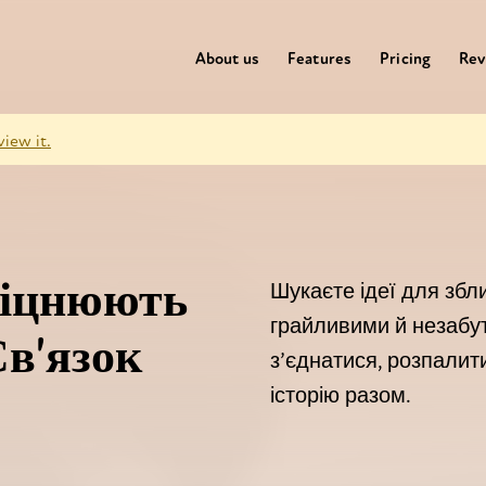
About us
Features
Pricing
Rev
view it.
міцнюють
Шукаєте ідеї для збл
грайливими й незабут
в'язок
з’єднатися, розпалит
історію разом.