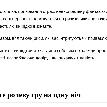
хто втілює прихований страх, невисловлену фантазію 
 ваш персонаж наважується на ризики, яких ви зазви
сті, які ви рідко визнаєте.
разом, вплітаючи риси, які вас інтригують чи привабл
мітите, ви відкриєте частини себе, які не завжди про
ті, поглиблюючи довіру і викликаючи цікавість.
е ролеву гру на одну ніч