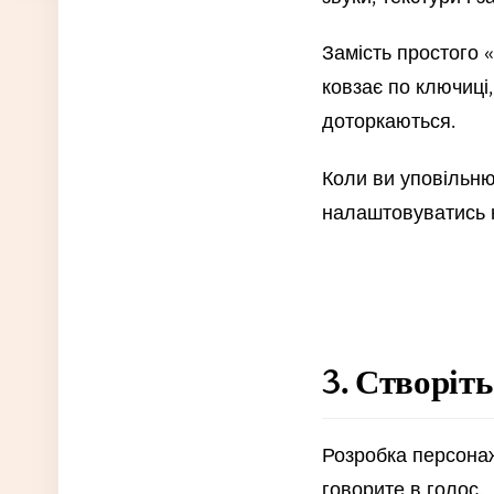
Замість простого 
ковзає по ключиці,
доторкаються.
Коли ви уповільню
налаштовуватись н
3. Створіть
Розробка персонаж
говорите в голос.