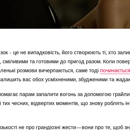
 сміливими та готовими до пригод разом. Коли повер
аленькі розмови вичерпаються, саме тоді
починаєтьс
а залишить вас обох усміхненими, збудженими та жад
омагає парам запалити вогонь за допомогою грайлив
 тих чесних, відвертих моментів, що знову роблять ін
изькості не про грандіозні жести—вони про те, щоб з