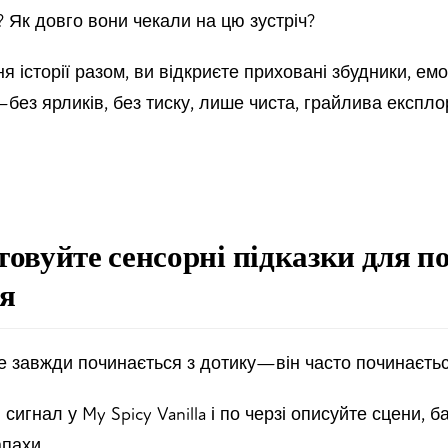
? Як довго вони чекали на цю зустріч?
я історії разом, ви відкриєте приховані збудники, емоц
без ярликів, без тиску, лише чиста, грайлива експло
товуйте сенсорні підказки для п
я
не завжди починається з дотику—він часто починаєтьс
сигнал у My Spicy Vanilla і по черзі описуйте сцени, ба
апахи.