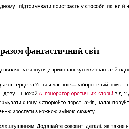
одному і підтримувати пристрасть у способи, які ви й н
ь разом фантастичний світ
 дозволяє зазирнути у приховані куточки фантазій одн
д якої серце заб'ється частіше—заборонений роман, 
 рандеву—і нехай
AI генератор еротичних історій
від My
рмувати сцену. Створюйте персонажів, налаштовуйте
енню зростати з кожною зміною сюжету.
алаштуванням. Додавайте соковиті деталі: як пахне к