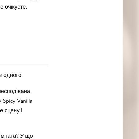
е очікуєте.
е одного.
несподівана
 Spicy Vanilla
 сцену і
імната? У що