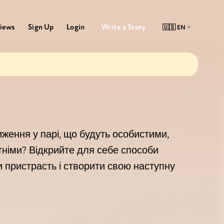
Write a Story
iews
Sign Up
Login
иження у парі, що будуть особистими,
німи? Відкрийте для себе способи
и пристрасть і створити свою наступну