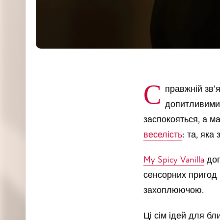
Справжній зв'язок - це не випадковість, його створюють ті, хто залишаються
допитливими,
заспокояться, а м
веселість
: та, як
My Spicy Vanilla
доп
сенсорних пригод і
захоплюючою.
Ці сім ідей для бл