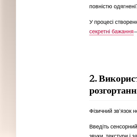
повністю одягнені
У процесі створенн
секретні бажання
—
2. Викорис
розгортанн
Фізичний зв'язок 
Введіть сенсорний 
звуки, текстури і з