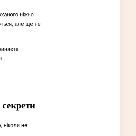
оханого ніжно
ються, але ще не
чинаєте
і.
і секрети
, ніколи не