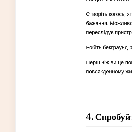
Створіть когось, 
бажання. Можливо,
переслідує пристра
Робіть бекграунд 
Перш ніж ви це по
повсякденному жит
4. Спробуйт