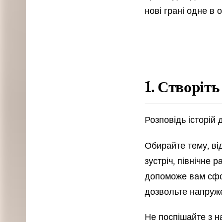
нові грані одне в 
1. Створіт
Розповідь історій
Обирайте тему, ві
зустріч, північне
допоможе вам сфо
дозвольте напруж
Не поспішайте з н