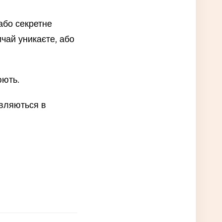
або секретне
чай уникаєте, або
юють.
являються в