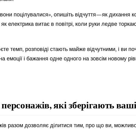
«вони поцілувалися», опишіть відчуття—як дихання к
 як електрика витає в повітрі, коли руки ледве торка
єте темп, розповіді стають майже відчутними, і ви по
а емоції і бажання одне одного на зовсім новому рівн
 персонажів, які зберігають ваш
ів разом дозволяє ділитися тим, про що ви, можливо