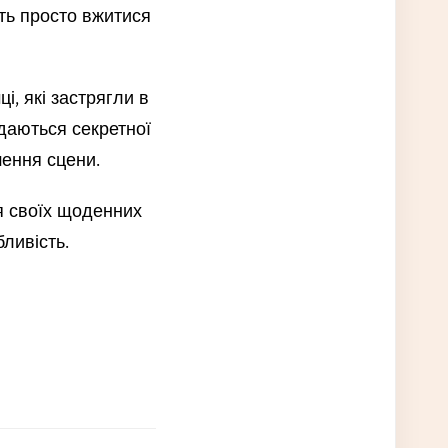
ть просто вжитися
, які застрягли в
ддаються секретної
шення сцени.
ся своїх щоденних
ливість.