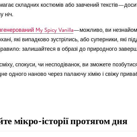
магає складних костюмів або завчений текстів—доси
у ніч.
згенерований My Spicy Vanilla
—можливо, ви незнайомці
охані, які випадково зустрілись, або суперники, які пі
правило: залишайтеся в образі до природного завер
сміху, спокуси, чи несподіванок, ви зможете позбути
дне одного наново через палаючу хімію і свіжу приваб
йте мікро-історії протягом дня