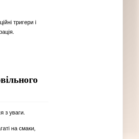
ійні тригери і
рація.
овільного
я з уваги.
гаті на смаки,