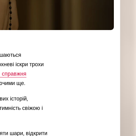
хневі іскри трохи
я справжня
аючими ще.
их історій,
тимність свіжою і
няти шари, відкрити