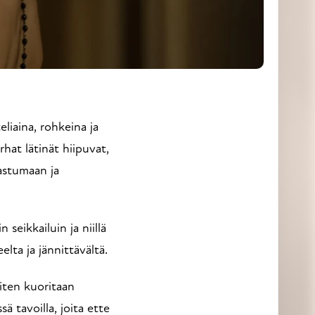
rhat lätinät hiipuvat,
astumaan ja
 seikkailuin ja niillä
elta ja jännittävältä.
miten kuoritaan
ä tavoilla, joita ette