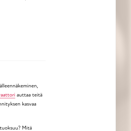
jälleennäkeminen,
aattori
auttaa teitä
nnityksen kasvaa
e tuoksuu? Mitä