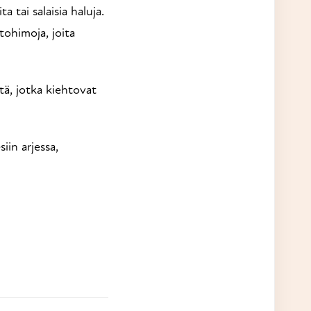
 tai salaisia haluja.
tohimoja, joita
ä, jotka kiehtovat
iin arjessa,