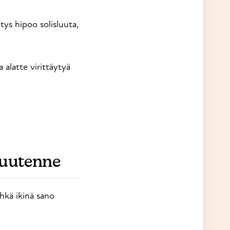
tys hipoo solisluuta,
 alatte virittäytyä
suutenne
hkä ikinä sano