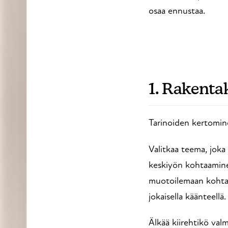
osaa ennustaa.
1. Rakent
Tarinoiden kertomine
Valitkaa teema, joka
keskiyön kohtaamine
muotoilemaan kohtau
jokaisella käänteellä.
Älkää kiirehtikö val