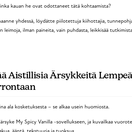
Kuinka kauan he ovat odottaneet tätä kohtaamista?
anne yhdessä, löydätte piilotettuja kiihottajia, tunnepohjai
n leimoja, ilman paineita, vain puhdasta, leikkisää tutkimista
ää Aistillisia Ärsykkeitä Lempe
rrontaan
ina ala kosketuksesta – se alkaa usein huomiosta.
n ärsyke My Spicy Vanilla -sovellukseen, ja kuvailkaa vuorote
kua, ääntä, tekstuuria ja tuoksua.