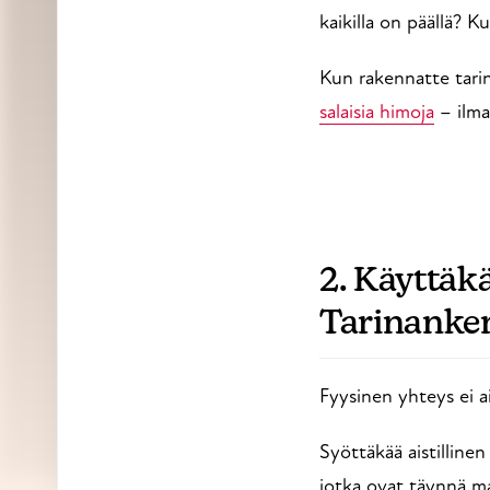
kaikilla on päällä? 
Kun rakennatte tarina
salaisia himoja
– ilma
2. Käyttäk
Tarinanke
Fyysinen yhteys ei a
Syöttäkää aistilline
jotka ovat täynnä ma