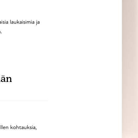
sia laukaisimia ja
.
ään
llen kohtauksia,