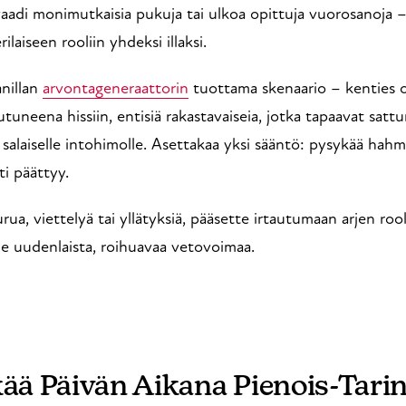
aadi monimutkaisia pukuja tai ulkoa opittuja vuorosanoja – 
ilaiseen rooliin yhdeksi illaksi.
anillan
arvontageneraattorin
tuottama skenaario – kenties o
neena hissiin, entisiä rakastavaiseia, jotka tapaavat sattumal
i salaiselle intohimolle. Asettakaa yksi sääntö: pysykää hah
ti päättyy.
ua, viettelyä tai yllätyksiä, pääsette irtautumaan arjen roo
ne uudenlaista, roihuavaa vetovoimaa.
kää Päivän Aikana Pienois-Tari