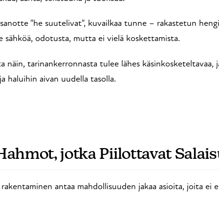
 sanotte "he suutelivat", kuvailkaa tunne – rakastetun hengi
ee sähköä, odotusta, mutta ei vielä koskettamista.
a näin, tarinankerronnasta tulee lähes käsinkosketeltavaa, ja
ja haluihin aivan uudella tasolla.
Hahmot, jotka Piilottavat Salai
akentaminen antaa mahdollisuuden jakaa asioita, joita ei e