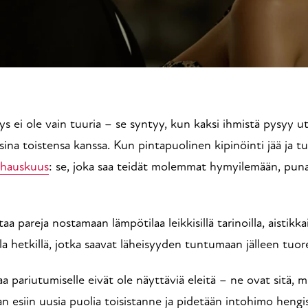
sina toistensa kanssa. Kun pintapuolinen kipinöinti jää ja tu
 hauskuus
: se, joka saa teidät molemmat hymyilemään, pun
aa pareja nostamaan lämpötilaa leikkisillä tarinoilla, aistikkain
villa hetkillä, jotka saavat läheisyyden tuntumaan jälleen tuore
 pariutumiselle eivät ole näyttäviä eleitä – ne ovat sitä, 
an esiin uusia puolia toisistanne ja pidetään intohimo hengiss