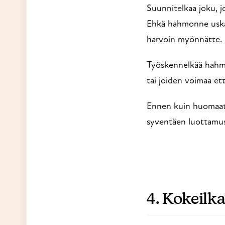
Suunnitelkaa joku, jo
Ehkä hahmonne uskalta
harvoin myönnätte.
Työskennelkää hahmo
tai joiden voimaa ett
Ennen kuin huomaattek
syventäen luottamust
4. Kokeilk