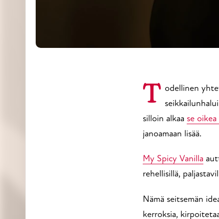
Todellinen yhteys ei ole vain tuuria – se syntyy, kun kaksi ihmistä pysyy uteliaina, rohkeina ja
seikkailunhalui
silloin alkaa
se oikea
janoamaan lisää.
My Spicy Vanilla
autt
rehellisillä, paljasta
Nämä seitsemän ideaa
kerroksia, kirpoiteta