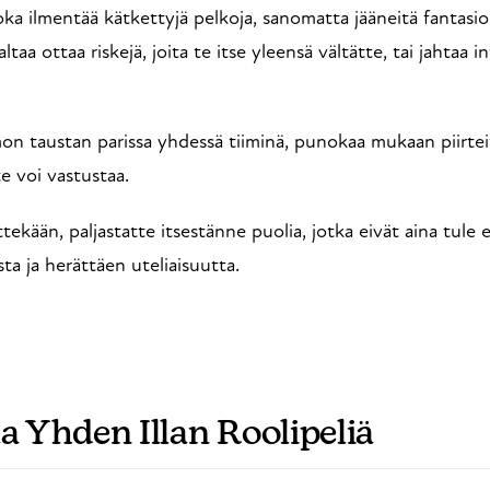
ka ilmentää kätkettyjä pelkoja, sanomatta jääneitä fantasioita
a ottaa riskejä, joita te itse yleensä vältätte, tai jahtaa in
n taustan parissa yhdessä tiiminä, punokaa mukaan piirteit
e voi vastustaa.
ään, paljastatte itsestänne puolia, jotka eivät aina tule es
a ja herättäen uteliaisuutta.
aa Yhden Illan Roolipeliä