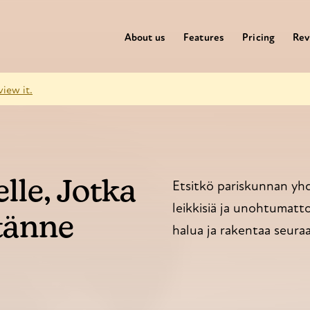
About us
Features
Pricing
Rev
view it.
lle, Jotka
Etsitkö pariskunnan yhdi
leikkisiä ja unohtumatt
tänne
halua ja rakentaa seura