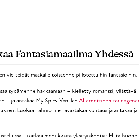
akaa Fantasiamaailma Yhdessä
n vie teidät matkalle toistenne piilotettuihin fantasioihin.
 saa sydämenne hakkaamaan – kielletty romanssi, yllättävä 
n – ja antakaa My Spicy Vanillan
AI eroottinen tarinagener
ksen. Luokaa hahmonne, lavastakaa kohtaus ja antakaa jä
misteluissa. Lisätkää mehukkaita yksityiskohtia: Miltä huon