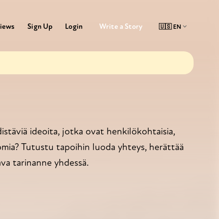
Write a Story
iews
Sign Up
Login
stäviä ideoita, jotka ovat henkilökohtaisia,
omia? Tutustu tapoihin luoda yhteys, herättää
ava tarinanne yhdessä.