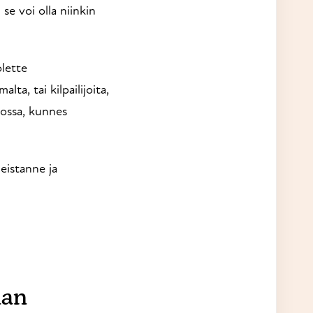
se voi olla niinkin
lette
ta, tai kilpailijoita,
mossa, kunnes
leistanne ja
nan