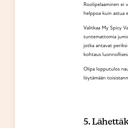
Roolipelaaminen ei v
helppoa kuin astua er
Valitkaa My Spicy V
tuntemattomia jumiutu
jotka antavat periks
kohtaus luonnollises
Olipa lopputulos naur
löytämään toisistan
5. Lähettä