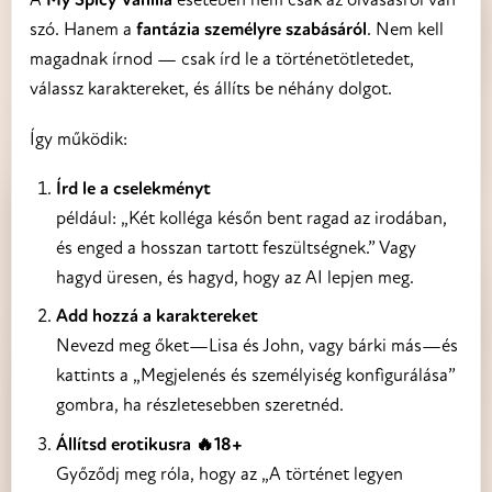
szó. Hanem a
fantázia személyre szabásáról
. Nem kell
magadnak írnod — csak írd le a történetötletedet,
válassz karaktereket, és állíts be néhány dolgot.
Így működik:
Írd le a cselekményt
például: „Két kolléga későn bent ragad az irodában,
és enged a hosszan tartott feszültségnek.” Vagy
hagyd üresen, és hagyd, hogy az AI lepjen meg.
Add hozzá a karaktereket
Nevezd meg őket—Lisa és John, vagy bárki más—és
kattints a „Megjelenés és személyiség konfigurálása”
gombra, ha részletesebben szeretnéd.
Állítsd erotikusra 🔥18+
Győződj meg róla, hogy az „A történet legyen