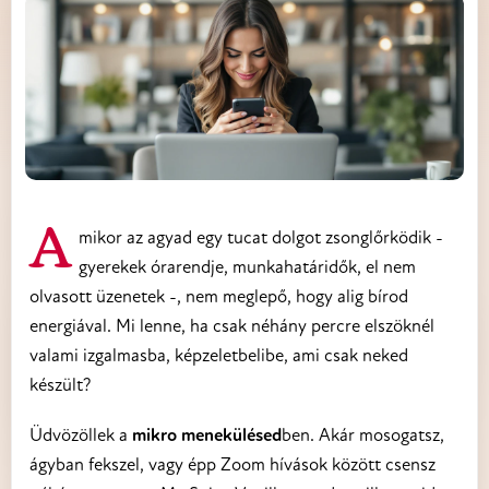
Amikor az agyad egy tucat dolgot zsonglőrködik -
gyerekek órarendje, munkahatáridők, el nem
olvasott üzenetek -, nem meglepő, hogy alig bírod
energiával. Mi lenne, ha csak néhány percre elszöknél
valami izgalmasba, képzeletbelibe, ami csak neked
készült?
Üdvözöllek a
mikro menekülésed
ben. Akár mosogatsz,
ágyban fekszel, vagy épp Zoom hívások között csensz