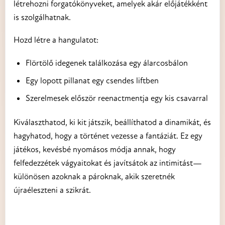
létrehozni forgatókönyveket, amelyek akár előjátékként
is szolgálhatnak.
Hozd létre a hangulatot:
Flörtölő idegenek találkozása egy álarcosbálon
Egy lopott pillanat egy csendes liftben
Szerelmesek először reenactmentja egy kis csavarral
Kiválaszthatod, ki kit játszik, beállíthatod a dinamikát, és
hagyhatod, hogy a történet vezesse a fantáziát. Ez egy
játékos, kevésbé nyomásos módja annak, hogy
felfedezzétek vágyaitokat és javítsátok az intimitást—
különösen azoknak a pároknak, akik szeretnék
újraéleszteni a szikrát.