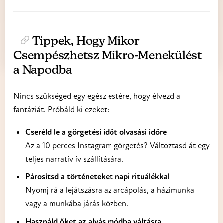
Tippek, Hogy Mikor
Csempészhetsz Mikro-Menekülést
a Napodba
Nincs szükséged egy egész estére, hogy élvezd a
fantáziát. Próbáld ki ezeket:
Cseréld le a görgetési időt olvasási időre
Az a 10 perces Instagram görgetés? Változtasd át egy
teljes narratív ív szállítására.
Párosítsd a történeteket napi rituálékkal
Nyomj rá a lejátszásra az arcápolás, a házimunka
vagy a munkába járás közben.
Használd őket az alvás módba váltásra