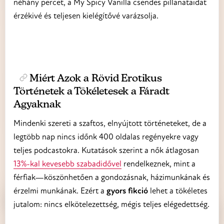
néhány percet, a My Spicy Vanilla csendes pillanataidat
érzékivé és teljesen kielégítővé varázsolja.
Miért Azok a Rövid Erotikus
Történetek a Tökéletesek a Fáradt
Agyaknak
Mindenki szereti a szaftos, elnyújtott történeteket, de a
legtöbb nap nincs időnk 400 oldalas regényekre vagy
teljes podcastokra. Kutatások szerint a nők átlagosan
13%-kal kevesebb szabadidővel
rendelkeznek, mint a
férfiak—köszönhetően a gondozásnak, házimunkának és
érzelmi munkának. Ezért a
gyors fikció
lehet a tökéletes
jutalom: nincs elkötelezettség, mégis teljes elégedettség.