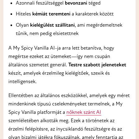
Azonnali feszültséggel
bevonzani
téged
Hiteles
kémiát teremteni
a karakterek között
Olyan
kielégülést szállítani
, ami megérdemeltnek
tűnik, nem pedig elsietettnek
A My Spicy Vanilla AI-ja arra lett betanítva, hogy
megértse ezeket az ütemeket—így nem csupán
általános szemetet generál.
Testre szabott jeleneteket
készít, amelyek érzelmileg kielégítőek, szexik és
intelligensek.
Ellentétben az általános eszközökkel, amelyek egy méret
mindenkinek típusú cselekményeket termelnek, a My
Spicy Vanilla platformját a
nőknek szánt AI
szemléletében alkották meg. Ezek a történetek az
érzelmi felépítésre, az ínycsiklandó feszültségre és az
olyan bizalmi játékra fókuszálnak, amely fenntartja az