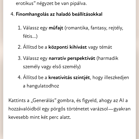
erotikus” négyzet be van pipálva.
Finomhangolás az haladó beállításokkal
Válassz egy
műfajt
(romantika, fantasy, rejtély,
fétis…)
Állítsd be a
központi kihívást
vagy témát
Válassz egy
narratív perspektívát
(harmadik
személy vagy első személy)
Állítsd be a
kreativitás szintjét
, hogy illeszkedjen
a hangulatodhoz
Kattints a „Generálás” gombra, és figyeld, ahogy az AI a
hozzávalóidból egy pörgős történetet varázsol—gyakran
kevesebb mint két perc alatt.