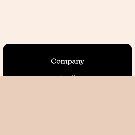
Company
About Us
Our Features
Reviews
Become an Affiliate 💰
Resources