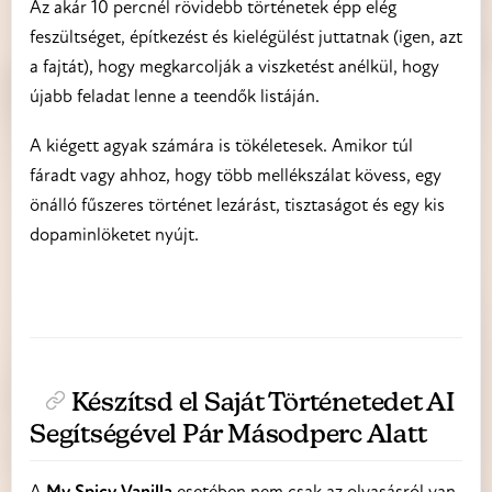
Az akár 10 percnél rövidebb történetek épp elég
feszültséget, építkezést és kielégülést juttatnak (igen, azt
a fajtát), hogy megkarcolják a viszketést anélkül, hogy
újabb feladat lenne a teendők listáján.
A kiégett agyak számára is tökéletesek. Amikor túl
fáradt vagy ahhoz, hogy több mellékszálat kövess, egy
önálló fűszeres történet lezárást, tisztaságot és egy kis
dopaminlöketet nyújt.
Készítsd el Saját Történetedet AI
Segítségével Pár Másodperc Alatt
A
My Spicy Vanilla
esetében nem csak az olvasásról van