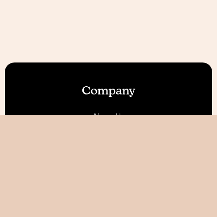
Company
About Us
Our Features
Reviews
Become an Affiliate 💰
Resources