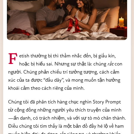
Fetish thường bị thì thầm nhắc đến, bị giấu kín,
hoặc bị hiểu sai. Nhưng sự thật là: chúng
rất
con
người. Chúng phản chiếu trí tưởng tượng, cách cảm
xúc của ta được “đấu dây”, và mong muốn tận hưởng
khoái cảm theo cách riêng của mình.
Chúng tôi đã phân tích hàng chục nghìn Story Prompt
từ cộng đồng những người yêu thích truyện của mình
—ẩn danh, có trách nhiệm, và với sự tò mò chân thành.
Điều chúng tôi tìm thấy là một bản đồ đầy hé lộ về ham
muốn hiện đại: đa dạng, rất riêng tư, và thường khiến