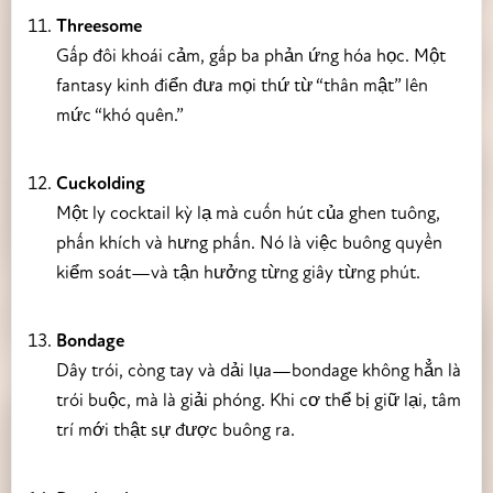
Threesome
Gấp đôi khoái cảm, gấp ba phản ứng hóa học. Một
fantasy kinh điển đưa mọi thứ từ “thân mật” lên
mức “khó quên.”
Cuckolding
Một ly cocktail kỳ lạ mà cuốn hút của ghen tuông,
phấn khích và hưng phấn. Nó là việc buông quyền
kiểm soát—và tận hưởng từng giây từng phút.
Bondage
Dây trói, còng tay và dải lụa—bondage không hẳn là
trói buộc, mà là giải phóng. Khi cơ thể bị giữ lại, tâm
trí mới thật sự được buông ra.