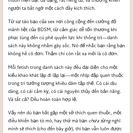
người ta bất ngờ một cách đầy kích thích.
Từ sự táo bạo của sex nơi công cộng đến cường độ
mãnh liệt của BDSM, từ cảm giác dễ tổn thương khi
phục tùng đến cú phê quyền lực khi thống trị—danh
sách này không nhằm gây sốc. Nó để nhắc bạn rằng bạn
không hề cô đơn. Thậm chí còn rất xa mới là cô đơn.
Mỗi fetish trong danh sách này đều đại diện cho một
kiểu khao khát lặp đi lặp lại—một nhịp đập quen thuộc
trong trí tưởng tượng khiêu dâm tập thể. Có cái dịu
dàng, có cái cấm kỵ, có cái nguyên thủy đến bản năng.
Và tất cả? Đều hoàn toàn hợp lệ.
Vậy nên dù bạn bắt gặp một sở thích quen thuộc, một
điều khiến bạn tò mò, hay thứ mà bạn
chưa từng
nghĩ
mình sẽ thích (cho đến bây giờ), thì bạn vẫn luôn được