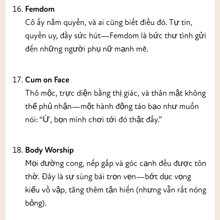
Femdom
Cô ấy nắm quyền, và ai cũng biết điều đó. Tự tin,
quyền uy, đầy sức hút—Femdom là bức thư tình gửi
đến những người phụ nữ mạnh mẽ.
Cum on Face
Thô mộc, trực diện bằng thị giác, và thân mật không
thể phủ nhận—một hành động táo bạo như muốn
nói: “Ừ, bọn mình chơi tới đó thật đấy.”
Body Worship
Mọi đường cong, nếp gấp và góc cạnh đều được tôn
thờ. Đây là sự sùng bái trọn vẹn—bớt dục vọng
kiểu vồ vập, tăng thêm tận hiến (nhưng vẫn rất nóng
bỏng).