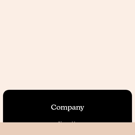
Company
About Us
Our Features